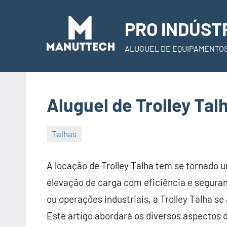
Skip
to
PRO INDÚST
content
ALUGUEL DE EQUIPAMENTO
Aluguel de Trolley Tal
Talhas
22
Administrador
de
A locação de Trolley Talha tem se tornado 
November
elevação de carga com eficiência e segura
de
ou operações industriais, a Trolley Talha 
2023
Este artigo abordará os diversos aspectos d