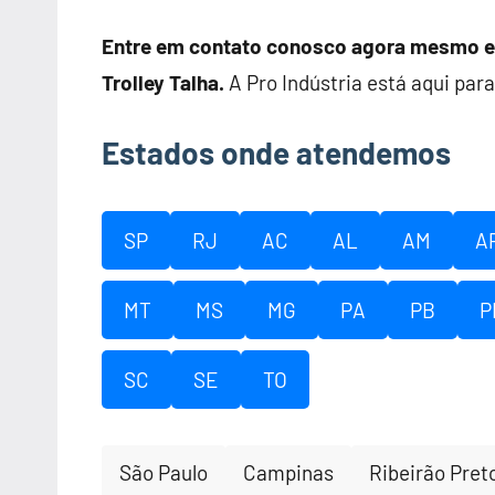
Entre em contato conosco agora mesmo e 
Trolley Talha.
A Pro Indústria está aqui para
Estados onde atendemos
SP
RJ
AC
AL
AM
A
MT
MS
MG
PA
PB
P
SC
SE
TO
São Paulo
Campinas
Ribeirão Pret