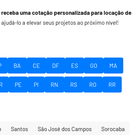
receba uma cotação personalizada para locação de
 ajudá-lo a elevar seus projetos ao próximo nível!
P
BA
CE
DF
ES
GO
MA
R
PE
PI
RN
RS
RO
RR
o
Santos
São José dos Campos
Sorocaba