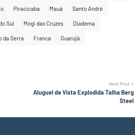
to
Piracicaba
Mauá
Santo André
do Sul
Mogi das Cruzes
Diadema
 da Serra
Franca
Guarujá
Next Post
Aluguel de Vista Explodida Talha Berg
Steel