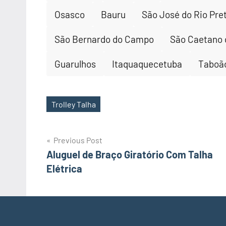
Osasco
Bauru
São José do Rio Pre
São Bernardo do Campo
São Caetano 
Guarulhos
Itaquaquecetuba
Taboão
Trolley Talha
Tags
Post
Previous Post
Aluguel de Braço Giratório Com Talha
navigation
Elétrica