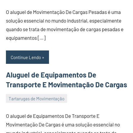
de
O aluguel de Movimentação De Cargas Pesadas é uma
November
solução essencial no mundo industrial, especialmente
de
quando se trata de movimentação de cargas pesadas e
2023
equipamentos […]
Continue Lendo
Aluguel de Equipamentos De
Transporte E Movimentação De Cargas
Tartarugas de Movimentação
22
Administrador
de
O aluguel de Equipamentos De Transporte E
November
Movimentação De Cargas é uma solução essencial no
de