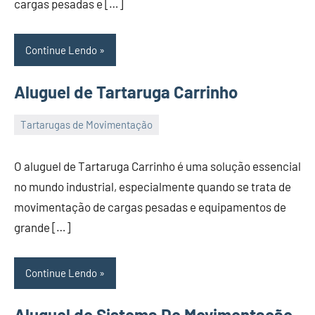
cargas pesadas e […]
Continue Lendo
Aluguel de Tartaruga Carrinho
Tartarugas de Movimentação
22
Administrador
de
O aluguel de Tartaruga Carrinho é uma solução essencial
November
no mundo industrial, especialmente quando se trata de
de
movimentação de cargas pesadas e equipamentos de
2023
grande […]
Continue Lendo
Aluguel de Sistema De Movimentação