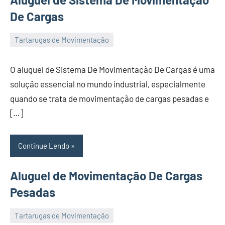
De Cargas
Tartarugas de Movimentação
22
Administrador
de
O aluguel de Sistema De Movimentação De Cargas é uma
November
solução essencial no mundo industrial, especialmente
de
quando se trata de movimentação de cargas pesadas e
2023
[…]
Continue Lendo
Aluguel de Movimentação De Cargas
Pesadas
Tartarugas de Movimentação
22
Administrador