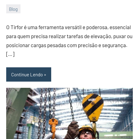
Blog
26
Administrador
de
O Tirfor é uma ferramenta versátil e poderosa, essencial
March
para quem precisa realizar tarefas de elevação, puxar ou
de
posicionar cargas pesadas com precisão e segurança.
2024
[…]
Continue Lendo