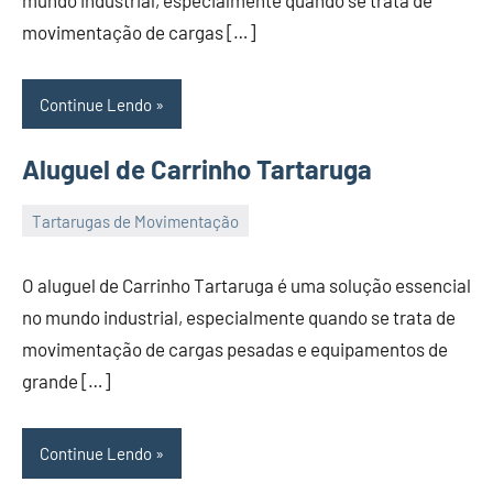
mundo industrial, especialmente quando se trata de
2023
movimentação de cargas […]
Continue Lendo
Aluguel de Carrinho Tartaruga
Tartarugas de Movimentação
22
Administrador
de
O aluguel de Carrinho Tartaruga é uma solução essencial
November
no mundo industrial, especialmente quando se trata de
de
movimentação de cargas pesadas e equipamentos de
2023
grande […]
Continue Lendo