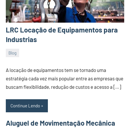
LRC Locação de Equipamentos para
Industrias
Blog
11
Administrador
de
A locação de equipamentos tem se tornado uma
January
estratégia cada vez mais popular entre as empresas que
de
buscam flexibilidade, redução de custos e acesso a […]
2024
Continue Lendo
Aluguel de Movimentação Mecânica