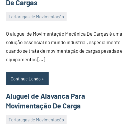
De Cargas
Tartarugas de Movimentação
22
Administrador
de
O aluguel de Movimentação Mecânica De Cargas é uma
November
solução essencial no mundo industrial, especialmente
de
quando se trata de movimentação de cargas pesadas e
2023
equipamentos […]
Continue Lendo
Aluguel de Alavanca Para
Movimentação De Carga
Tartarugas de Movimentação
22
Administrador
de