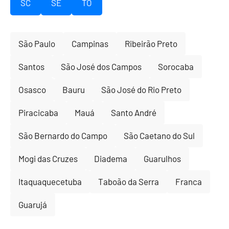
SC
SE
TO
São Paulo
Campinas
Ribeirão Preto
Santos
São José dos Campos
Sorocaba
Osasco
Bauru
São José do Rio Preto
Piracicaba
Mauá
Santo André
São Bernardo do Campo
São Caetano do Sul
Mogi das Cruzes
Diadema
Guarulhos
Itaquaquecetuba
Taboão da Serra
Franca
Guarujá