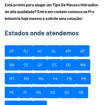
Está pronto para alugar um Tipo De Macaco Hidraulico
de alta qualidade? Entre em contato conosco na Pro
Indústria hoje mesmo e solicite uma cotação!
Estados onde atendemos
SP
RJ
AC
AL
AM
AP
BA
CE
DF
ES
GO
MA
MT
MS
MG
PA
PB
PR
PE
PI
RN
RS
RO
RR