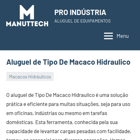
Skip
PRO INDÚSTRIA
to
ALUGUEL DE EQUIPAMENTOS
content
Menu
Aluguel de Tipo De Macaco Hidraulico
Macacos Hidráulicos
22
Administrador
de
O aluguel de Tipo De Macaco Hidraulico é uma solução
November
prática e eficiente para muitas situações, seja para uso
de
em oficinas, indústrias ou mesmo em tarefas
2023
domésticas. Esta ferramenta, conhecida pela sua
capacidade de levantar cargas pesadas com facilidade,