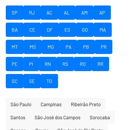
SP
RJ
AC
AL
AM
AP
BA
CE
DF
ES
GO
MA
MT
MS
MG
PA
PB
PR
PE
PI
RN
RS
RO
RR
SC
SE
TO
São Paulo
Campinas
Ribeirão Preto
Santos
São José dos Campos
Sorocaba