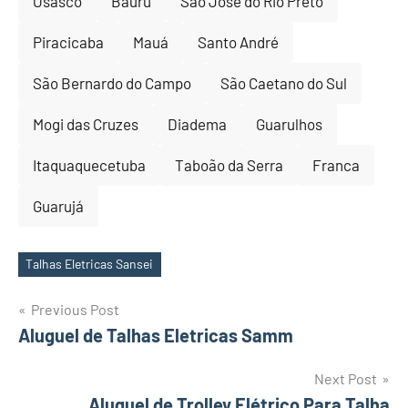
Osasco
Bauru
São José do Rio Preto
Piracicaba
Mauá
Santo André
São Bernardo do Campo
São Caetano do Sul
Mogi das Cruzes
Diadema
Guarulhos
Itaquaquecetuba
Taboão da Serra
Franca
Guarujá
Talhas Eletricas Sansei
Tags
Post
Previous Post
Aluguel de Talhas Eletricas Samm
navigation
Next Post
Aluguel de Trolley Elétrico Para Talha