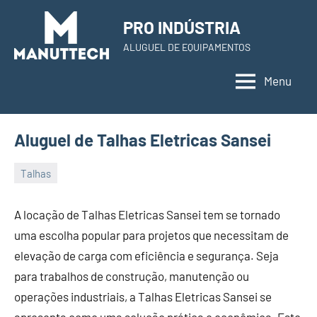
Skip
PRO INDÚSTRIA
to
ALUGUEL DE EQUIPAMENTOS
content
Menu
Aluguel de Talhas Eletricas Sansei
Talhas
22
Administrador
de
A locação de Talhas Eletricas Sansei tem se tornado
November
uma escolha popular para projetos que necessitam de
de
elevação de carga com eficiência e segurança. Seja
2023
para trabalhos de construção, manutenção ou
operações industriais, a Talhas Eletricas Sansei se