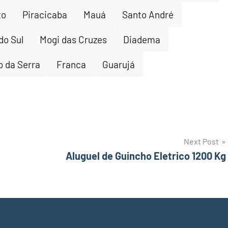
to
Piracicaba
Mauá
Santo André
do Sul
Mogi das Cruzes
Diadema
 da Serra
Franca
Guarujá
Next Post
Aluguel de Guincho Eletrico 1200 Kg