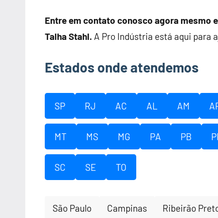
Entre em contato conosco agora mesmo e 
Talha Stahl.
A Pro Indústria está aqui para a
Estados onde atendemos
SP
RJ
AC
AL
AM
A
MT
MS
MG
PA
PB
P
SC
SE
TO
São Paulo
Campinas
Ribeirão Pret