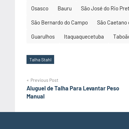
Osasco
Bauru
São José do Rio Pre
São Bernardo do Campo
São Caetano 
Guarulhos
Itaquaquecetuba
Taboão
Talha Stahl
Tags
Post
Previous Post
Aluguel de Talha Para Levantar Peso
navigation
Manual