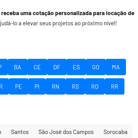
receba uma cotação personalizada para locação de
judá-lo a elevar seus projetos ao próximo nível!
P
BA
CE
DF
ES
GO
MA
R
PE
PI
RN
RS
RO
RR
o
Santos
São José dos Campos
Sorocaba