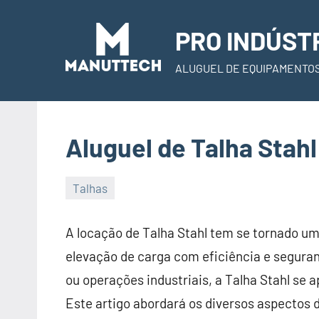
Skip
to
PRO INDÚST
content
ALUGUEL DE EQUIPAMENTO
Aluguel de Talha Stahl
Talhas
22
Administrador
de
A locação de Talha Stahl tem se tornado um
November
elevação de carga com eficiência e segura
de
ou operações industriais, a Talha Stahl se
2023
Este artigo abordará os diversos aspectos d