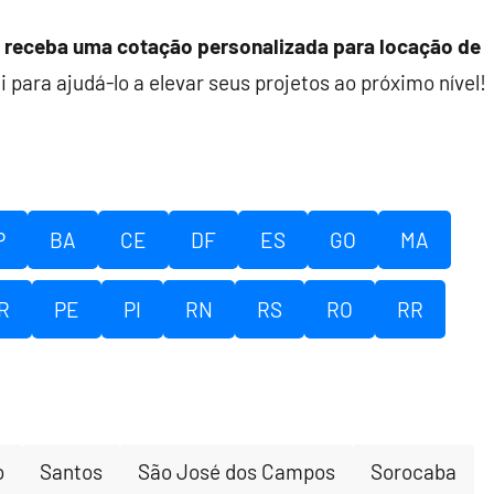
receba uma cotação personalizada para locação de
i para ajudá-lo a elevar seus projetos ao próximo nível!
P
BA
CE
DF
ES
GO
MA
R
PE
PI
RN
RS
RO
RR
o
Santos
São José dos Campos
Sorocaba