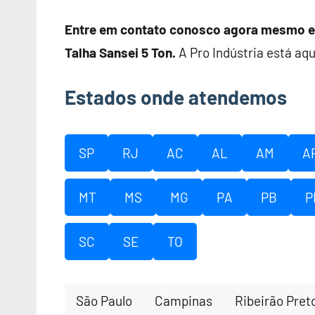
Entre em contato conosco agora mesmo e 
Talha Sansei 5 Ton.
A Pro Indústria está aqu
Estados onde atendemos
SP
RJ
AC
AL
AM
A
MT
MS
MG
PA
PB
P
SC
SE
TO
São Paulo
Campinas
Ribeirão Pret