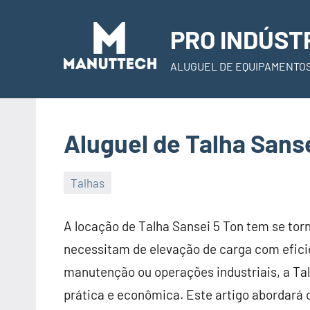
Skip
to
PRO INDÚST
content
ALUGUEL DE EQUIPAMENTO
Aluguel de Talha Sanse
Talhas
22
Administrador
de
A locação de Talha Sansei 5 Ton tem se tor
November
necessitam de elevação de carga com eficiê
de
manutenção ou operações industriais, a Ta
2023
prática e econômica. Este artigo abordará 