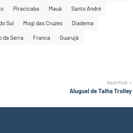
to
Piracicaba
Mauá
Santo André
do Sul
Mogi das Cruzes
Diadema
 da Serra
Franca
Guarujá
Next Post
Aluguel de Talha Trolley