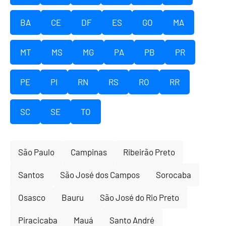
BA
CE
DF
ES
GO
MA
MT
MS
MG
PA
PB
PR
PE
PI
RN
RS
RO
RR
SC
SE
TO
São Paulo
Campinas
Ribeirão Preto
Santos
São José dos Campos
Sorocaba
Osasco
Bauru
São José do Rio Preto
Piracicaba
Mauá
Santo André