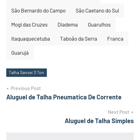
São Bernardo do Campo
São Caetano do Sul
Mogi das Cruzes
Diadema
Guarulhos
Itaquaquecetuba
Taboão da Serra
Franca
Guarujá
Talha Sansei 3 Ton
Tags
Post
Previous Post
Aluguel de Talha Pneumatica De Corrente
navigation
Next Post
Aluguel de Talha Simples