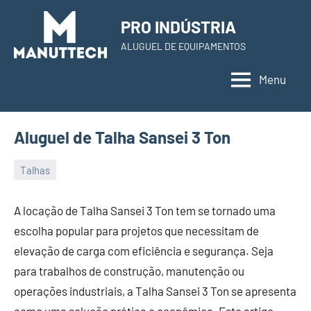
Skip
PRO INDÚSTRIA
to
ALUGUEL DE EQUIPAMENTOS
content
Menu
Aluguel de Talha Sansei 3 Ton
Talhas
22
Administrador
de
A locação de Talha Sansei 3 Ton tem se tornado uma
November
escolha popular para projetos que necessitam de
de
elevação de carga com eficiência e segurança. Seja
2023
para trabalhos de construção, manutenção ou
operações industriais, a Talha Sansei 3 Ton se apresenta