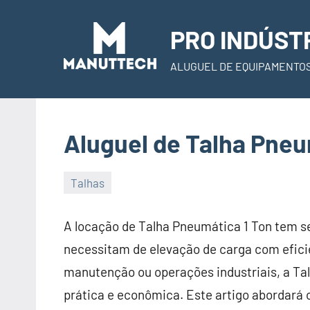
Skip
to
PRO INDÚST
content
ALUGUEL DE EQUIPAMENTO
Aluguel de Talha Pneu
Talhas
22
Administrador
de
A locação de Talha Pneumática 1 Ton tem s
November
necessitam de elevação de carga com eficiê
de
manutenção ou operações industriais, a T
2023
prática e econômica. Este artigo abordará 