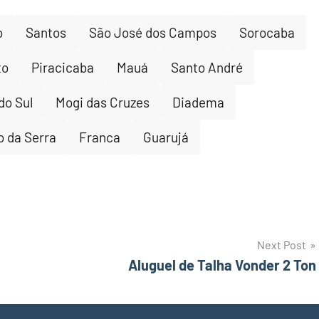
o
Santos
São José dos Campos
Sorocaba
to
Piracicaba
Mauá
Santo André
do Sul
Mogi das Cruzes
Diadema
 da Serra
Franca
Guarujá
Next Post
Aluguel de Talha Vonder 2 Ton