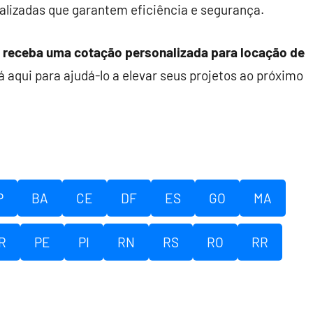
lizadas que garantem eficiência e segurança.
receba uma cotação personalizada para locação de
á aqui para ajudá-lo a elevar seus projetos ao próximo
P
BA
CE
DF
ES
GO
MA
R
PE
PI
RN
RS
RO
RR