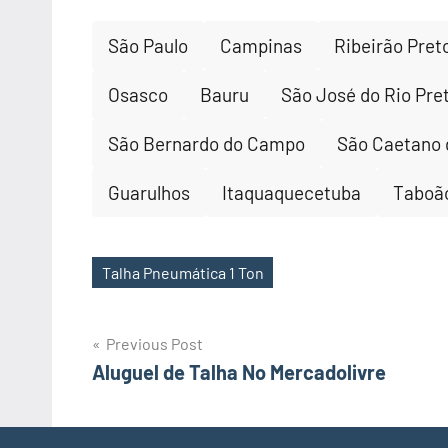
São Paulo
Campinas
Ribeirão Pret
Osasco
Bauru
São José do Rio Pre
São Bernardo do Campo
São Caetano 
Guarulhos
Itaquaquecetuba
Taboão
Talha Pneumática 1 Ton
Tags
Post
Previous Post
Aluguel de Talha No Mercadolivre
navigation