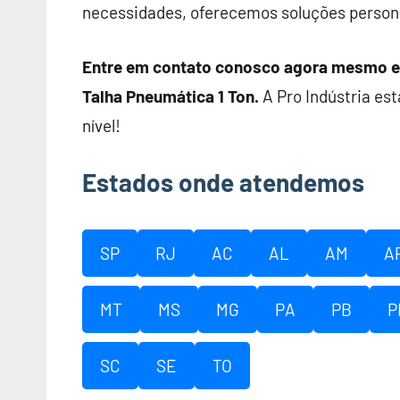
necessidades, oferecemos soluções persona
Entre em contato conosco agora mesmo e 
Talha Pneumática 1 Ton.
A Pro Indústria est
nível!
Estados onde atendemos
SP
RJ
AC
AL
AM
A
MT
MS
MG
PA
PB
P
SC
SE
TO