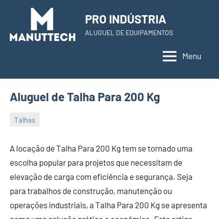
Skip
PRO INDÚSTRIA
to
ALUGUEL DE EQUIPAMENTOS
content
Menu
Aluguel de Talha Para 200 Kg
Talhas
22
Administrador
de
A locação de Talha Para 200 Kg tem se tornado uma
November
escolha popular para projetos que necessitam de
de
elevação de carga com eficiência e segurança. Seja
2023
para trabalhos de construção, manutenção ou
operações industriais, a Talha Para 200 Kg se apresenta