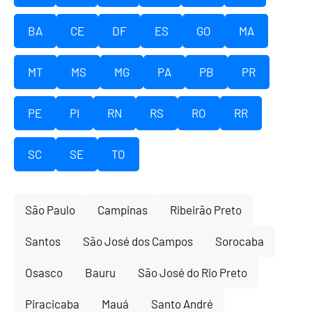
BA
CE
DF
ES
GO
MA
MT
MS
MG
PA
PB
PR
PE
PI
RN
RS
RO
RR
SC
SE
TO
São Paulo
Campinas
Ribeirão Preto
Santos
São José dos Campos
Sorocaba
Osasco
Bauru
São José do Rio Preto
Piracicaba
Mauá
Santo André