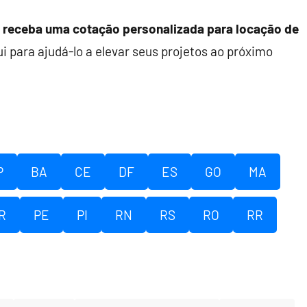
receba uma cotação personalizada para locação de
ui para ajudá-lo a elevar seus projetos ao próximo
P
BA
CE
DF
ES
GO
MA
R
PE
PI
RN
RS
RO
RR