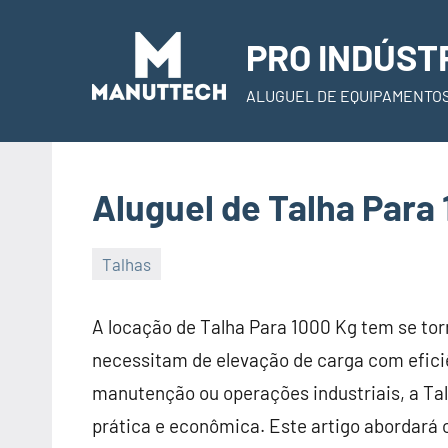
Skip
to
PRO INDÚST
content
ALUGUEL DE EQUIPAMENTO
Aluguel de Talha Para
Talhas
22
Administrador
de
A locação de Talha Para 1000 Kg tem se tor
November
necessitam de elevação de carga com eficiê
de
manutenção ou operações industriais, a Ta
2023
prática e econômica. Este artigo abordará 