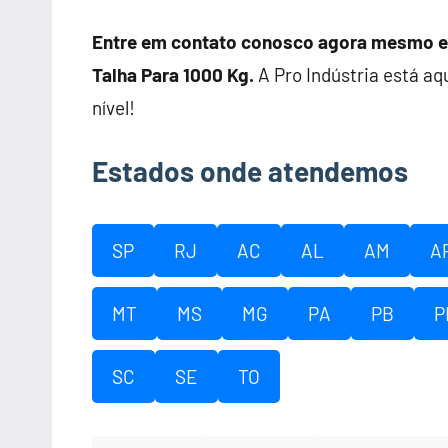
Entre em contato conosco agora mesmo e 
Talha Para 1000 Kg.
A Pro Indústria está aq
nível!
Estados onde atendemos
SP
RJ
AC
AL
AM
A
MT
MS
MG
PA
PB
P
SC
SE
TO