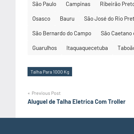
São Paulo
Campinas
Ribeirão Pret
Osasco
Bauru
São José do Rio Pre
São Bernardo do Campo
São Caetano 
Guarulhos
Itaquaquecetuba
Taboão
Talha Para 1000 Kg
Tags
Post
Previous Post
Aluguel de Talha Eletrica Com Troller
navigation