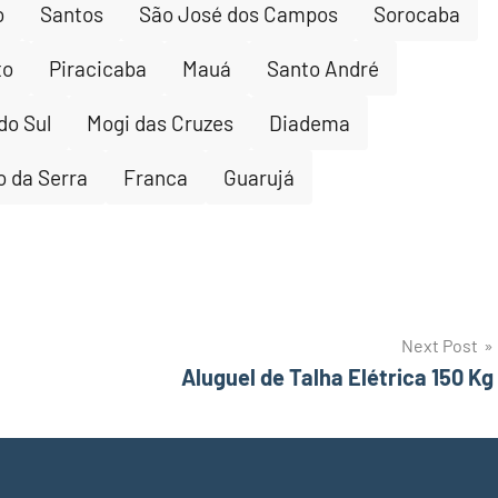
o
Santos
São José dos Campos
Sorocaba
to
Piracicaba
Mauá
Santo André
do Sul
Mogi das Cruzes
Diadema
 da Serra
Franca
Guarujá
Next Post
Aluguel de Talha Elétrica 150 Kg