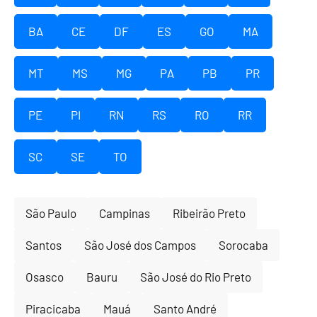
BA
CE
DF
ES
GO
MA
MT
MS
MG
PA
PB
PR
PE
PI
RN
RS
RO
RR
SC
SE
TO
São Paulo
Campinas
Ribeirão Preto
Santos
São José dos Campos
Sorocaba
Osasco
Bauru
São José do Rio Preto
Piracicaba
Mauá
Santo André