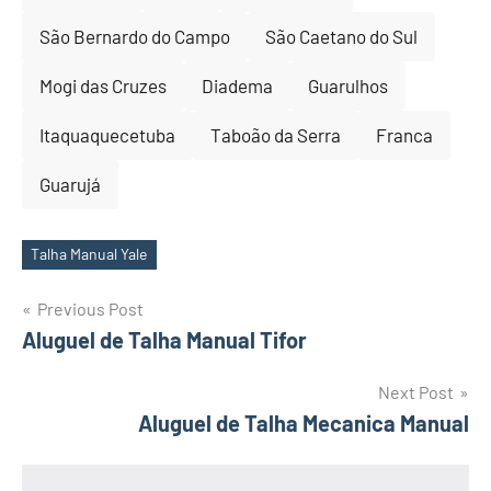
São Bernardo do Campo
São Caetano do Sul
Mogi das Cruzes
Diadema
Guarulhos
Itaquaquecetuba
Taboão da Serra
Franca
Guarujá
Talha Manual Yale
Tags
Post
Previous Post
Aluguel de Talha Manual Tifor
navigation
Next Post
Aluguel de Talha Mecanica Manual