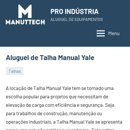
Skip
PRO INDÚSTRIA
to
ALUGUEL DE EQUIPAMENTOS
content
Menu
Aluguel de Talha Manual Yale
Talhas
22
Administrador
de
A locação de Talha Manual Yale tem se tornado uma
November
escolha popular para projetos que necessitam de
de
elevação de carga com eficiência e segurança. Seja
2023
para trabalhos de construção, manutenção ou
operações industriais, a Talha Manual Yale se apresenta