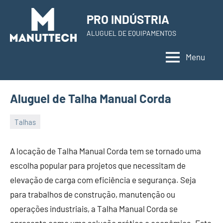
Skip
PRO INDÚSTRIA
to
ALUGUEL DE EQUIPAMENTOS
content
Menu
Aluguel de Talha Manual Corda
Talhas
22
Administrador
de
A locação de Talha Manual Corda tem se tornado uma
November
escolha popular para projetos que necessitam de
de
elevação de carga com eficiência e segurança. Seja
2023
para trabalhos de construção, manutenção ou
operações industriais, a Talha Manual Corda se