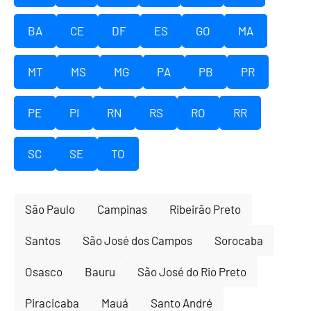
BA
CE
DF
ES
GO
MA
MT
MS
MG
PA
PB
PR
PE
PI
RN
RS
RO
RR
SC
SE
TO
São Paulo
Campinas
Ribeirão Preto
Santos
São José dos Campos
Sorocaba
Osasco
Bauru
São José do Rio Preto
Piracicaba
Mauá
Santo André