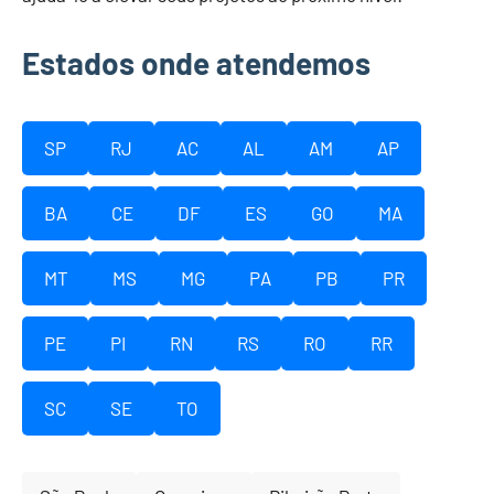
Estados onde atendemos
SP
RJ
AC
AL
AM
AP
BA
CE
DF
ES
GO
MA
MT
MS
MG
PA
PB
PR
PE
PI
RN
RS
RO
RR
SC
SE
TO