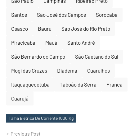
São Paulo
Campinas
Ribeirão Preto
Santos
São José dos Campos
Sorocaba
Osasco
Bauru
São José do Rio Preto
Piracicaba
Mauá
Santo André
São Bernardo do Campo
São Caetano do Sul
Mogi das Cruzes
Diadema
Guarulhos
Itaquaquecetuba
Taboão da Serra
Franca
Guarujá
Talha Elétrica De Corrente 1000 Kg
Tags
Post
Previous Post