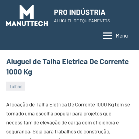
Skip
PRO INDÚSTRIA
to
ALUGUEL DE EQUIPAMENTOS
content
Menu
Aluguel de Talha Eletrica De Corrente
1000 Kg
Talhas
22
Administrador
de
A locação de Talha Eletrica De Corrente 1000 Kg tem se
November
tornado uma escolha popular para projetos que
de
necessitam de elevação de carga com eficiência e
2023
segurança. Seja para trabalhos de construção,