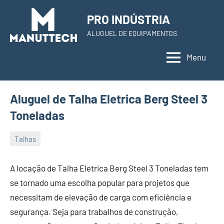
Skip
PRO INDÚSTRIA
to
ALUGUEL DE EQUIPAMENTOS
content
Menu
Aluguel de Talha Eletrica Berg Steel 3
Toneladas
Talhas
22
Administrador
de
A locação de Talha Eletrica Berg Steel 3 Toneladas tem
November
se tornado uma escolha popular para projetos que
de
necessitam de elevação de carga com eficiência e
2023
segurança. Seja para trabalhos de construção,