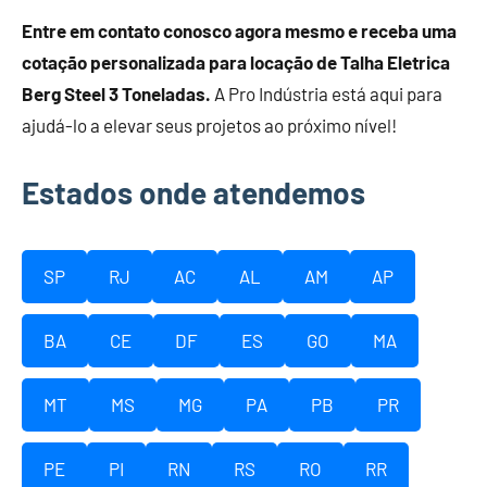
Entre em contato conosco agora mesmo e receba uma
cotação personalizada para locação de Talha Eletrica
Berg Steel 3 Toneladas.
A Pro Indústria está aqui para
ajudá-lo a elevar seus projetos ao próximo nível!
Estados onde atendemos
SP
RJ
AC
AL
AM
AP
BA
CE
DF
ES
GO
MA
MT
MS
MG
PA
PB
PR
PE
PI
RN
RS
RO
RR