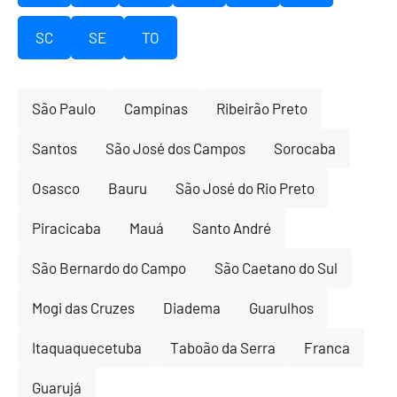
SC
SE
TO
São Paulo
Campinas
Ribeirão Preto
Santos
São José dos Campos
Sorocaba
Osasco
Bauru
São José do Rio Preto
Piracicaba
Mauá
Santo André
São Bernardo do Campo
São Caetano do Sul
Mogi das Cruzes
Diadema
Guarulhos
Itaquaquecetuba
Taboão da Serra
Franca
Guarujá