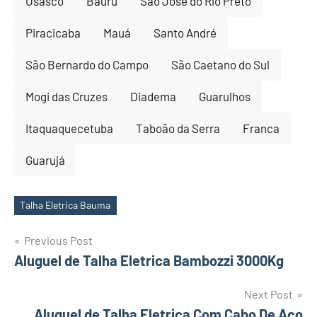
Osasco
Bauru
São José do Rio Preto
Piracicaba
Mauá
Santo André
São Bernardo do Campo
São Caetano do Sul
Mogi das Cruzes
Diadema
Guarulhos
Itaquaquecetuba
Taboão da Serra
Franca
Guarujá
Talha Eletrica Bauma
Tags
Post
Previous Post
Aluguel de Talha Eletrica Bambozzi 3000Kg
navigation
Next Post
Aluguel de Talha Eletrica Com Cabo De Aço