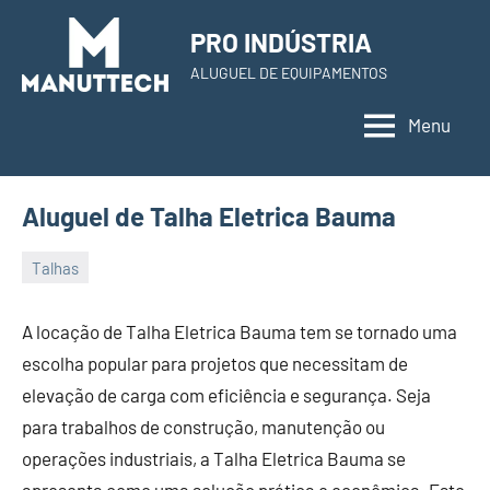
Skip
PRO INDÚSTRIA
to
ALUGUEL DE EQUIPAMENTOS
content
Menu
Aluguel de Talha Eletrica Bauma
Talhas
22
Administrador
de
A locação de Talha Eletrica Bauma tem se tornado uma
November
escolha popular para projetos que necessitam de
de
elevação de carga com eficiência e segurança. Seja
2023
para trabalhos de construção, manutenção ou
operações industriais, a Talha Eletrica Bauma se