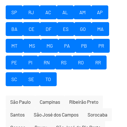
SP
RJ
AC
AL
AM
AP
BA
CE
DF
ES
GO
MA
MT
MS
MG
PA
PB
PR
PE
PI
RN
RS
RO
RR
SC
SE
TO
São Paulo
Campinas
Ribeirão Preto
Santos
São José dos Campos
Sorocaba