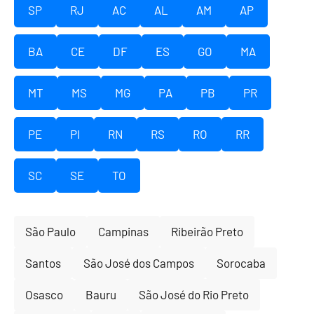
SP
RJ
AC
AL
AM
AP
BA
CE
DF
ES
GO
MA
MT
MS
MG
PA
PB
PR
PE
PI
RN
RS
RO
RR
SC
SE
TO
São Paulo
Campinas
Ribeirão Preto
Santos
São José dos Campos
Sorocaba
Osasco
Bauru
São José do Rio Preto