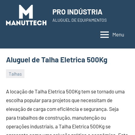
Skip
PRO INDÚSTRIA
to
ALUGUEL DE EQUIPAMENTOS
content
Menu
Aluguel de Talha Eletrica 500Kg
Talhas
22
Administrador
de
A locação de Talha Eletrica 500Kg tem se tornado uma
November
escolha popular para projetos que necessitam de
de
elevação de carga com eficiência e segurança. Seja
2023
para trabalhos de construção, manutenção ou
operações industriais, a Talha Eletrica 500Kg se