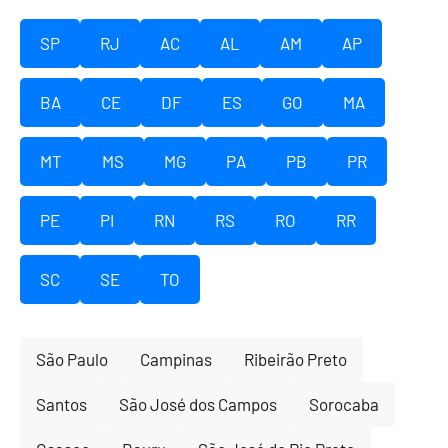
SP
RJ
AC
AL
AM
AP
BA
CE
DF
ES
GO
MA
MT
MS
MG
PA
PB
PR
PE
PI
RN
RS
RO
RR
SC
SE
TO
São Paulo
Campinas
Ribeirão Preto
Santos
São José dos Campos
Sorocaba