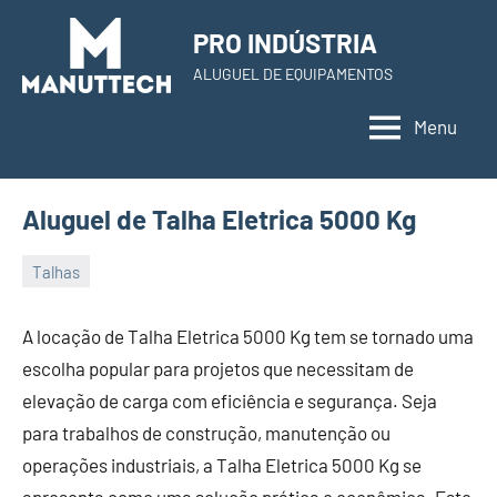
Skip
PRO INDÚSTRIA
to
ALUGUEL DE EQUIPAMENTOS
content
Menu
Aluguel de Talha Eletrica 5000 Kg
Talhas
22
Administrador
de
A locação de Talha Eletrica 5000 Kg tem se tornado uma
November
escolha popular para projetos que necessitam de
de
elevação de carga com eficiência e segurança. Seja
2023
para trabalhos de construção, manutenção ou
operações industriais, a Talha Eletrica 5000 Kg se