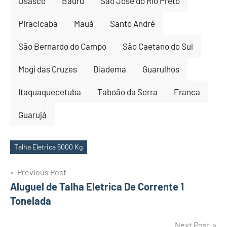
Osasco
Bauru
São José do Rio Preto
Piracicaba
Mauá
Santo André
São Bernardo do Campo
São Caetano do Sul
Mogi das Cruzes
Diadema
Guarulhos
Itaquaquecetuba
Taboão da Serra
Franca
Guarujá
Talha Eletrica 5000 Kg
Tags
Post
Previous Post
Aluguel de Talha Eletrica De Corrente 1
navigation
Tonelada
Next Post