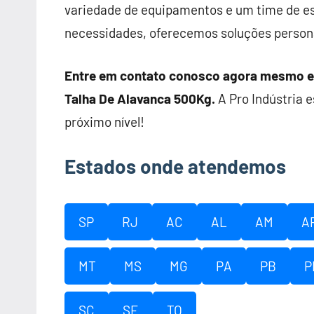
variedade de equipamentos e um time de es
necessidades, oferecemos soluções persona
Entre em contato conosco agora mesmo e 
Talha De Alavanca 500Kg.
A Pro Indústria e
próximo nível!
Estados onde atendemos
SP
RJ
AC
AL
AM
A
MT
MS
MG
PA
PB
P
SC
SE
TO