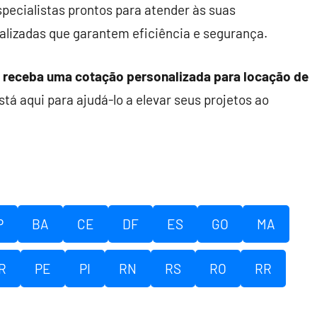
pecialistas prontos para atender às suas
lizadas que garantem eficiência e segurança.
receba uma cotação personalizada para locação de
stá aqui para ajudá-lo a elevar seus projetos ao
P
BA
CE
DF
ES
GO
MA
R
PE
PI
RN
RS
RO
RR