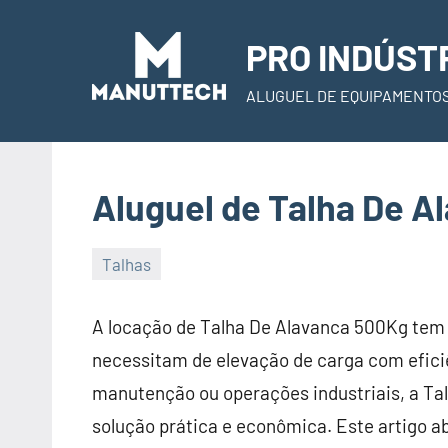
Skip
to
PRO INDÚST
content
ALUGUEL DE EQUIPAMENTO
Aluguel de Talha De A
Talhas
22
Administrador
de
A locação de Talha De Alavanca 500Kg tem 
November
necessitam de elevação de carga com eficiê
de
manutenção ou operações industriais, a T
2023
solução prática e econômica. Este artigo a