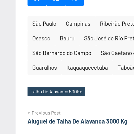
São Paulo
Campinas
Ribeirão Pret
Osasco
Bauru
São José do Rio Pre
São Bernardo do Campo
São Caetano 
Guarulhos
Itaquaquecetuba
Taboão
Talha De Alavanca 500Kg
Tags
Post
Previous Post
Aluguel de Talha De Alavanca 3000 Kg
navigation