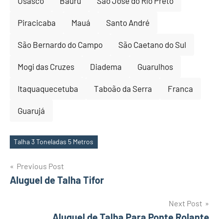
Osasco
Bauru
São José do Rio Preto
Piracicaba
Mauá
Santo André
São Bernardo do Campo
São Caetano do Sul
Mogi das Cruzes
Diadema
Guarulhos
Itaquaquecetuba
Taboão da Serra
Franca
Guarujá
Talha 3 Toneladas 5 Metros
Tags
Post
Previous Post
Aluguel de Talha Tifor
navigation
Next Post
Aluguel de Talha Para Ponte Rolante