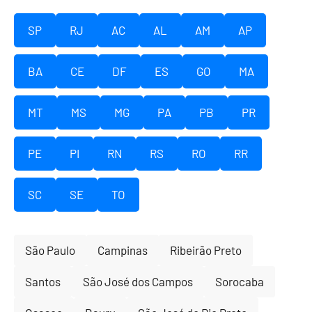
SP
RJ
AC
AL
AM
AP
BA
CE
DF
ES
GO
MA
MT
MS
MG
PA
PB
PR
PE
PI
RN
RS
RO
RR
SC
SE
TO
São Paulo
Campinas
Ribeirão Preto
Santos
São José dos Campos
Sorocaba