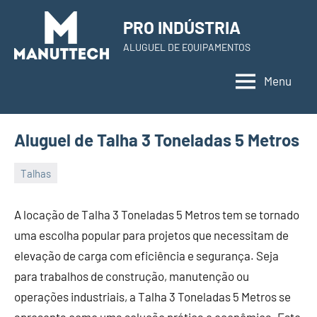
Skip
PRO INDÚSTRIA
to
ALUGUEL DE EQUIPAMENTOS
content
Menu
Aluguel de Talha 3 Toneladas 5 Metros
Talhas
22
Administrador
de
A locação de Talha 3 Toneladas 5 Metros tem se tornado
November
uma escolha popular para projetos que necessitam de
de
elevação de carga com eficiência e segurança. Seja
2023
para trabalhos de construção, manutenção ou
operações industriais, a Talha 3 Toneladas 5 Metros se