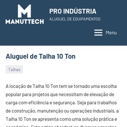
Skip
PRO INDÚSTRIA
to
ALUGUEL DE EQUIPAMENTOS
content
Menu
Aluguel de Talha 10 Ton
Talhas
22
Administrador
de
A locação de Talha 10 Ton tem se tornado uma escolha
November
popular para projetos que necessitam de elevação de
de
carga com eficiência e segurança. Seja para trabalhos
2023
de construção, manutenção ou operações industriais, a
Talha 10 Ton se apresenta como uma solução prática e