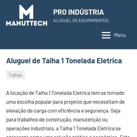
Skip
PRO INDÚSTRIA
to
ALUGUEL DE EQUIPAMENTOS
content
Menu
Aluguel de Talha 1 Tonelada Eletrica
Talhas
22
Administrador
de
A locação de Talha 1 Tonelada Eletrica tem se tornado
November
uma escolha popular para projetos que necessitam de
de
elevação de carga com eficiência e segurança. Seja
2023
para trabalhos de construção, manutenção ou
operações industriais, a Talha 1 Tonelada Eletrica se