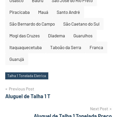
Osasco
Bauru
São José do Rio Preto
Piracicaba
Mauá
Santo André
São Bernardo do Campo
São Caetano do Sul
Mogi das Cruzes
Diadema
Guarulhos
Itaquaquecetuba
Taboão da Serra
Franca
Guarujá
Talha 1 Tonelada Eletrica
Tags
Post
Previous Post
Aluguel de Talha 1 T
navigation
Next Post
Aluguel de Talha 1 Tonelada Preço