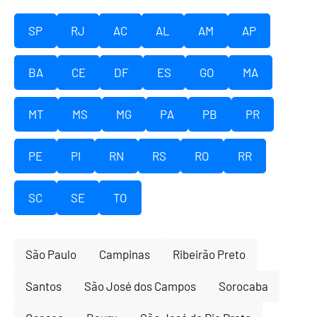
SP
RJ
AC
AL
AM
AP
BA
CE
DF
ES
GO
MA
MT
MS
MG
PA
PB
PR
PE
PI
RN
RS
RO
RR
SC
SE
TO
São Paulo
Campinas
Ribeirão Preto
Santos
São José dos Campos
Sorocaba