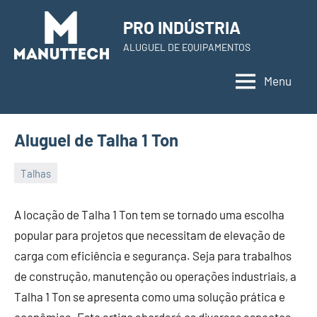
Skip
PRO INDÚSTRIA
to
ALUGUEL DE EQUIPAMENTOS
content
Menu
Aluguel de Talha 1 Ton
Talhas
22
Administrador
de
A locação de Talha 1 Ton tem se tornado uma escolha
November
popular para projetos que necessitam de elevação de
de
carga com eficiência e segurança. Seja para trabalhos
2023
de construção, manutenção ou operações industriais, a
Talha 1 Ton se apresenta como uma solução prática e