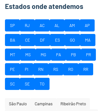
Estados onde atendemos
SP
RJ
AC
AL
AM
AP
BA
CE
DF
ES
GO
MA
MT
MS
MG
PA
PB
PR
PE
PI
RN
RS
RO
RR
SC
SE
TO
São Paulo
Campinas
Ribeirão Preto