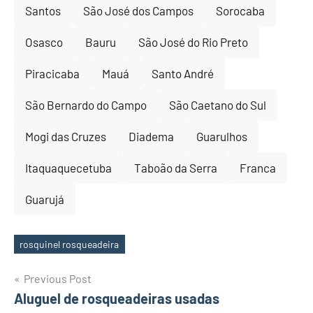
Santos
São José dos Campos
Sorocaba
Osasco
Bauru
São José do Rio Preto
Piracicaba
Mauá
Santo André
São Bernardo do Campo
São Caetano do Sul
Mogi das Cruzes
Diadema
Guarulhos
Itaquaquecetuba
Taboão da Serra
Franca
Guarujá
rosquinel rosqueadeira
Tags
Post
Previous Post
Aluguel de rosqueadeiras usadas
navigation