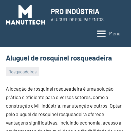
Skip
PRO INDÚSTRIA
to
ALUGUEL DE EQUIPAMENTOS
content
Menu
Aluguel de rosquinel rosqueadeira
Rosqueadeiras
22
Administrador
de
A locação de rosquinel rosqueadeira é uma solução
November
prática e eficiente para diversos setores, como a
de
construção civil, indústria, manutenção e outros. Optar
2023
pelo aluguel de rosquinel rosqueadeira oferece
vantagens significativas, incluindo economia, acesso a