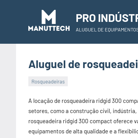
Skip
to
PRO INDÚST
content
ALUGUEL DE EQUIPAMENTO
Aluguel de rosqueadei
Rosqueadeiras
22
Administrador
de
A locação de rosqueadeira ridgid 300 compa
November
setores, como a construção civil, indústria
de
rosqueadeira ridgid 300 compact oferece va
2023
equipamentos de alta qualidade e a flexibi