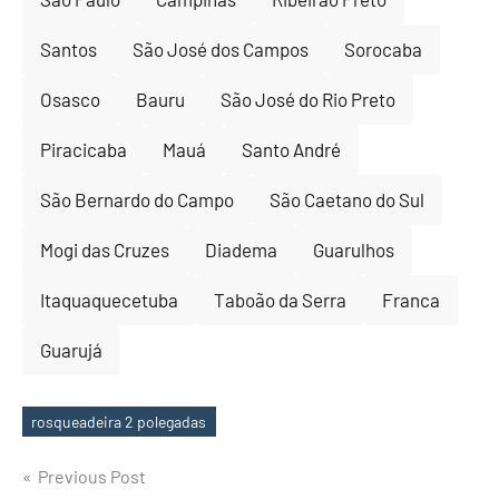
Santos
São José dos Campos
Sorocaba
Osasco
Bauru
São José do Rio Preto
Piracicaba
Mauá
Santo André
São Bernardo do Campo
São Caetano do Sul
Mogi das Cruzes
Diadema
Guarulhos
Itaquaquecetuba
Taboão da Serra
Franca
Guarujá
rosqueadeira 2 polegadas
Tags
Post
Previous Post