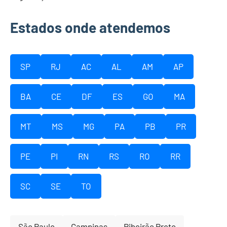
Estados onde atendemos
SP
RJ
AC
AL
AM
AP
BA
CE
DF
ES
GO
MA
MT
MS
MG
PA
PB
PR
PE
PI
RN
RS
RO
RR
SC
SE
TO
São Paulo
Campinas
Ribeirão Preto