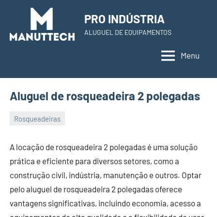
Skip
PRO INDÚSTRIA
to
ALUGUEL DE EQUIPAMENTOS
content
Menu
Aluguel de rosqueadeira 2 polegadas
Rosqueadeiras
22
Administrador
de
A locação de rosqueadeira 2 polegadas é uma solução
November
prática e eficiente para diversos setores, como a
de
construção civil, indústria, manutenção e outros. Optar
2023
pelo aluguel de rosqueadeira 2 polegadas oferece
vantagens significativas, incluindo economia, acesso a