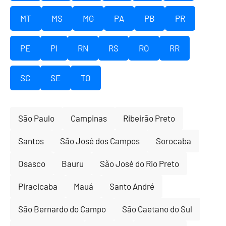
MT
MS
MG
PA
PB
PR
PE
PI
RN
RS
RO
RR
SC
SE
TO
São Paulo
Campinas
Ribeirão Preto
Santos
São José dos Campos
Sorocaba
Osasco
Bauru
São José do Rio Preto
Piracicaba
Mauá
Santo André
São Bernardo do Campo
São Caetano do Sul