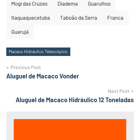
Mogi das Cruzes
Diadema
Guarulhos
Itaquaquecetuba
Taboão da Serra
Franca
Guarujá
Macaco Hidráulico Telescópico
Tags
Post
Previous Post
Aluguel de Macaco Vonder
navigation
Next Post
Aluguel de Macaco Hidráulico 12 Toneladas