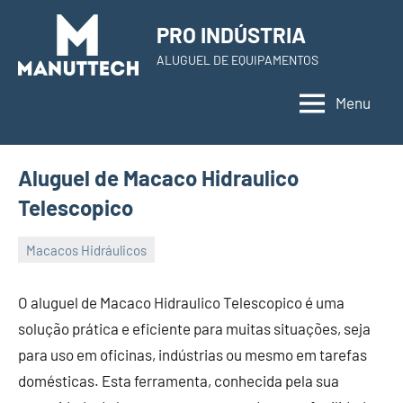
Skip
PRO INDÚSTRIA
to
ALUGUEL DE EQUIPAMENTOS
content
Menu
Aluguel de Macaco Hidraulico
Telescopico
Macacos Hidráulicos
22
Administrador
de
O aluguel de Macaco Hidraulico Telescopico é uma
November
solução prática e eficiente para muitas situações, seja
de
para uso em oficinas, indústrias ou mesmo em tarefas
2023
domésticas. Esta ferramenta, conhecida pela sua