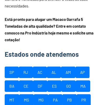
necessidades.
Está pronto para alugar um Macaco Garrafa 5
Toneladas de alta qualidade? Entre em contato
conosco na Pro Indústria hoje mesmo e solicite uma
cotação!
Estados onde atendemos
SP
RJ
AC
AL
AM
AP
BA
CE
DF
ES
GO
MA
MT
MS
MG
PA
PB
PR