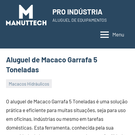
Skip
PRO INDÚSTRIA
to
ALUGUEL DE EQUIPAMENTOS
content
Menu
Aluguel de Macaco Garrafa 5
Toneladas
Macacos Hidráulicos
22
Administrador
de
O aluguel de Macaco Garrafa 5 Toneladas é uma solução
November
prática e eficiente para muitas situações, seja para uso
de
em oficinas, indústrias ou mesmo em tarefas
2023
domésticas. Esta ferramenta, conhecida pela sua