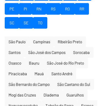
PE
PI
RN
RS
RO
RR
SC
SE
TO
São Paulo
Campinas
Ribeirão Preto
Santos
São José dos Campos
Sorocaba
Osasco
Bauru
São José do Rio Preto
Piracicaba
Mauá
Santo André
São Bernardo do Campo
São Caetano do Sul
Mogi das Cruzes
Diadema
Guarulhos
Itaquaquecetuba
Taboão da Serra
Franca