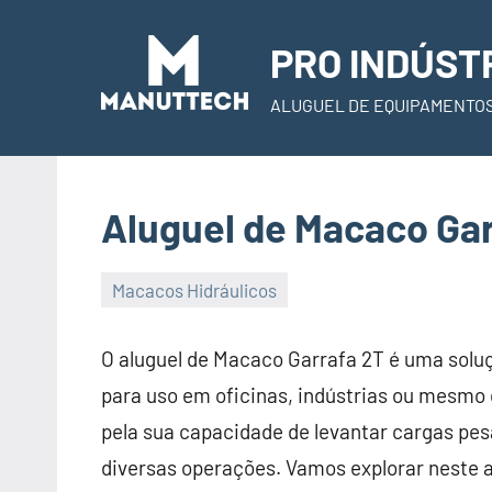
Skip
to
PRO INDÚST
content
ALUGUEL DE EQUIPAMENTO
Aluguel de Macaco Gar
Macacos Hidráulicos
22
Administrador
de
O aluguel de Macaco Garrafa 2T é uma soluç
November
para uso em oficinas, indústrias ou mesmo
de
pela sua capacidade de levantar cargas pes
2023
diversas operações. Vamos explorar neste a