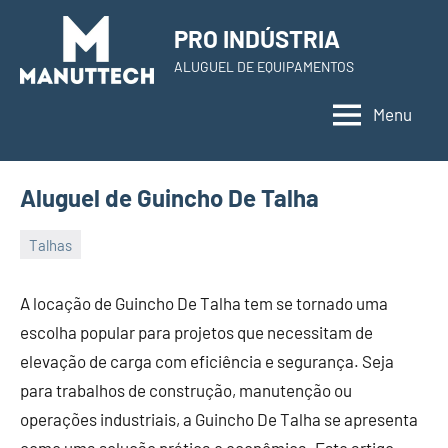
Skip
PRO INDÚSTRIA
to
ALUGUEL DE EQUIPAMENTOS
content
Menu
Aluguel de Guincho De Talha
Talhas
22
Administrador
de
A locação de Guincho De Talha tem se tornado uma
November
escolha popular para projetos que necessitam de
de
elevação de carga com eficiência e segurança. Seja
2023
para trabalhos de construção, manutenção ou
operações industriais, a Guincho De Talha se apresenta