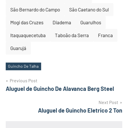
São Bernardo do Campo
São Caetano do Sul
Mogi das Cruzes
Diadema
Guarulhos
Itaquaquecetuba
Taboão da Serra
Franca
Guarujá
Guincho De Talha
Tags
Post
Previous Post
Aluguel de Guincho De Alavanca Berg Steel
navigation
Next Post
Aluguel de Guincho Eletrico 2 Ton