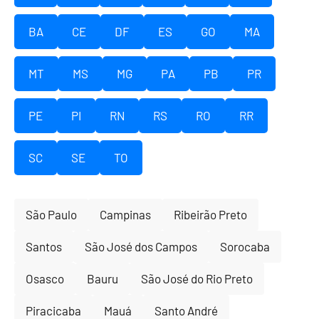
BA
CE
DF
ES
GO
MA
MT
MS
MG
PA
PB
PR
PE
PI
RN
RS
RO
RR
SC
SE
TO
São Paulo
Campinas
Ribeirão Preto
Santos
São José dos Campos
Sorocaba
Osasco
Bauru
São José do Rio Preto
Piracicaba
Mauá
Santo André