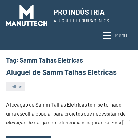
Skip
PRO INDÚSTRIA
to
ALUGUEL DE EQUIPAMENTOS
content
Menu
Tag:
Samm Talhas Eletricas
Aluguel de Samm Talhas Eletricas
Talhas
22
Administrador
de
A locação de Samm Talhas Eletricas tem se tornado
November
uma escolha popular para projetos que necessitam de
de
elevação de carga com eficiência e segurança. Seja […]
2023